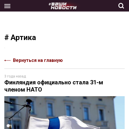
Skip
to
the
content
# Артика
.
Вернуться на главную
3 года назад
Финляндия официально стала 31-м
членом НАТО