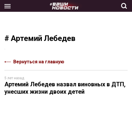
Skip
to
the
content
# Артемий Лебедев
.
Вернуться на главную
5 лет назад
Артемий Лебедев назвал виновных в ДТП,
унесших жизни двоих детей