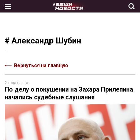
Skip
to
the
content
# Александр Шубин
.
Вернуться на главную
2 года назад
По делу о покушении на Захара Прилепина
начались судебные слушания