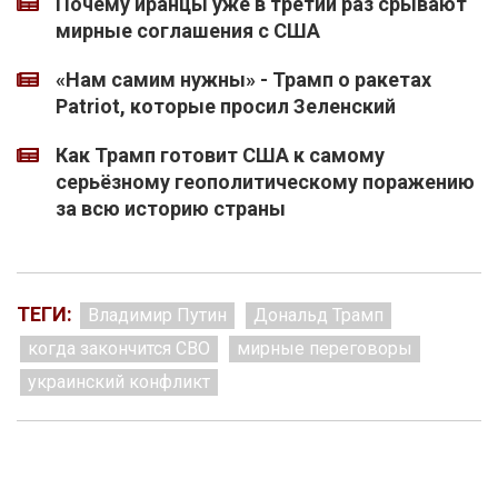
Почему иранцы уже в третий раз срывают
мирные соглашения с США
«Нам самим нужны» - Трамп о ракетах
Patriot, которые просил Зеленский
Как Трамп готовит США к самому
серьёзному геополитическому поражению
за всю историю страны
ТЕГИ:
Владимир Путин
Дональд Трамп
когда закончится СВО
мирные переговоры
украинский конфликт