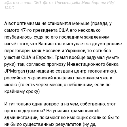
«Фагот» в зоне СВО. Фото: Пресс-служба Минобороны РФ/
ТАСС
А вот оптимизма не становится меньше (правда, у
самого 47-го президента США его несколько
поубавилось: судя по его последним заявлениям
насчёт того, что Вашингтон выступает за двусторонние
переговоры меж Россией и Украиной, то есть без
участия США и Европы, Трамп вообще задумал умыть
руки): так, согласно прогнозу Инвестиционного банка
JPMorgan (там недавно создали центр геополитики),
российско-украинский конфликт закончится уже к
июлю (то есть через месяц с небольшим, если по
крайнему сроку).
И тут только один вопрос: а на чём, собственно, этот
прогноз держится? На усилиях трамповской
администрации, покамест не имеющих сколько бы то
ни было существенных результатов (ну да,