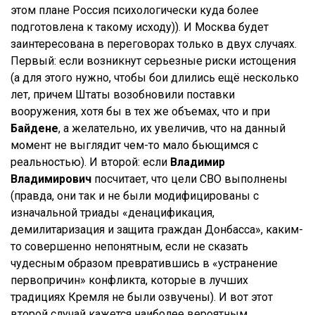
этом плане Россия психологически куда более
подготовлена к такому исходу)). И Москва будет
заинтересована в переговорах только в двух случаях.
Первый: если возникнут серьезные риски истощения
(а для этого нужно, чтобы бои длились ещё несколько
лет, причем Штаты возобновили поставки
вооружения, хотя бы в тех же объемах, что и при
Байдене
, а желательно, их увеличив, что на данный
момент не выглядит чем-то мало бьющимся с
реальностью). И второй: если
Владимир
Владимирович
посчитает, что цели СВО выполнены
(правда, они так и не были модифицированы с
изначальной триады «денацификация,
демилитаризация и защита граждан Донбасса», каким-
то совершенно непонятным, если не сказать
чудесным образом превратившись в «устранение
первопричин» конфликта, которые в лучших
традициях Кремля не были озвучены). И вот этот
второй случай кажется наиболее вероятным.