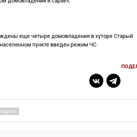
м домовладении и сарае»,
реждены еще четыре домовладения в хуторе Старый
 населенном пункте введен режим ЧС.
ПОДЕ
Гладков