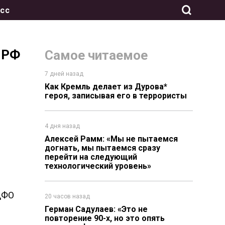
сс
 РФ
Самое читаемое
7 дней назад
Как Кремль делает из Дурова*
героя, записывая его в террористы
4 дня назад
Алексей Рамм: «Мы не пытаемся
догнать, мы пытаемся сразу
перейти на следующий
технологический уровень»
 ДФО
20 часов назад
Герман Садулаев: «Это не
повторение 90-х, но это опять