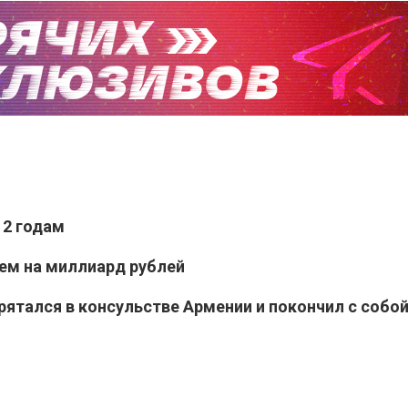
12 годам
чем на миллиард рублей
рятался в консульстве Армении и покончил с собо