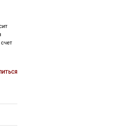
сит
я
 счет
ЛИТЬСЯ