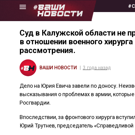
Skip
#С
to
the
content
Суд в Калужской области не п
в отношении военного хирурга
рассмотрения.
ВАШИ НОВОСТИ
3 года назад
Дело на Юрия Евича завели по доносу. Неиз
высказывания о проблемах в армии, которые 
Росгвардии.
Впоследствии, за фронтового хирурга вступ
Юрий Трутнев, председатель «Справедливой 