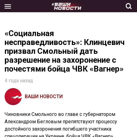
Skip
to
the
content
«Социальная
несправедливость»: Клинцевич
призвал Смольный дать
разрешение на захоронение с
почестями бойца ЧВК «Вагнер»
4 года назад
ВАШИ НОВОСТИ
Чиновники Смольного во главе с губернатором
Александром Бегловым препятствуют процессу
достойного захоронения погибшего участника
спецоперации на Украине, бойца ЧВК «Вагнер»