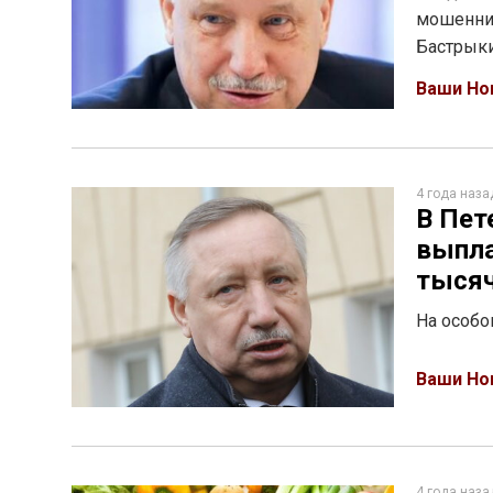
мошеннич
Бастрык
Ваши Но
4 года наза
В Пет
выпла
тыся
На особо
Ваши Но
4 года наза