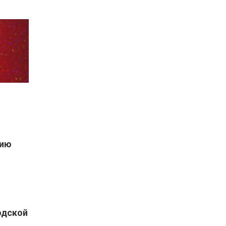
рию
одской