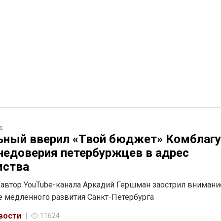
д
ный вверил «Твой бюджет» Комблагу
недоверия петербуржцев в адрес
мства
 автор YouTube-канала Аркадий Гершман заострил внимани
 медленного развития Санкт-Петербурга
вости
11624