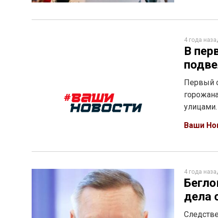
4 года наза
В пер
подве
Первый с
горожана
улицами.
Ваши Но
4 года наза
Бегло
дела 
Следстве