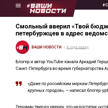
Skip
#С
to
the
content
Смольный вверил «Твой бюдже
петербуржцев в адрес ведомс
ВАШИ НОВОСТИ
4 года назад
Блогер и автор YouTube-канала Аркадий Гер
Санкт-Петербурга во время губернаторства А
«Даже по российским меркам Петербург 
крупных городов», —
написал блогер-ур
Гершман твердо уверен, что недостатки «ус