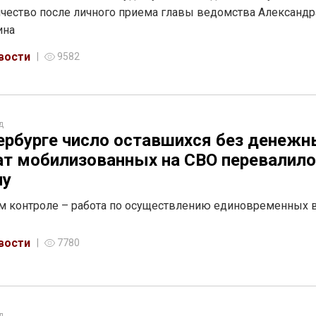
ество после личного приема главы ведомства Александр
ина
вости
9582
д
ербурге число оставшихся без денежн
т мобилизованных на СВО перевалило
чу
м контроле – работа по осуществлению единовременных 
вости
7780
д