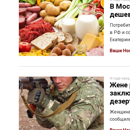
В Мос
дешев
Потребит
в РФ и с
Екатерин
Ваши Но
4 года наза
Жене 
заклю
дезер
Женщина 
сообщили