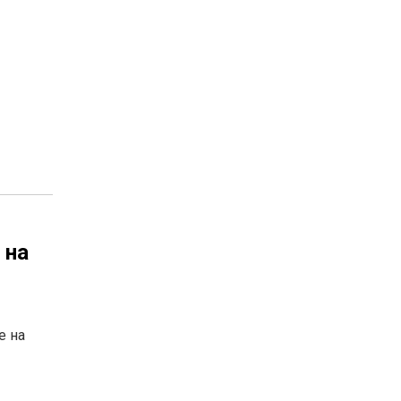
 на
е на