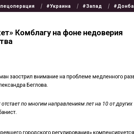
пецоперация
#Украина
#Запад
#Донба
т» Комблагу на фоне недоверия
тва
шман заострил внимание на проблеме медленного раз
лександра Беглова.
отстает по многим направлениям лет на 10 от других
банист.
таревшего городского регулирования» компенсируетс