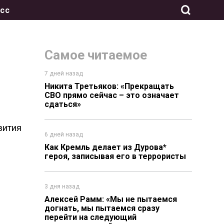
сс
Самое читаемое
7 дней назад
Никита Третьяков: «Прекращать
СВО прямо сейчас – это означает
сдаться»
вития
6 дней назад
Как Кремль делает из Дурова*
героя, записывая его в террористы
3 дня назад
Алексей Рамм: «Мы не пытаемся
догнать, мы пытаемся сразу
перейти на следующий
я