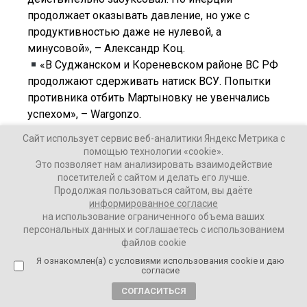
продолжает оказывать давление, но уже с
продуктивностью даже не нулевой, а
минусовой», – Александр Коц.
«В Суджанском и Кореневском районе ВС РФ
продолжают сдерживать натиск ВСУ. Попытки
противника отбить Мартыновку не увенчались
успехом», – Wargonzo.
Плохое:
Сайт использует сервис веб-аналитики Яндекс Метрика с
«Подразделения ВСУ на Курском
помощью технологии «cookie».
направлении передислоцируются в попытке
Это позволяет нам анализировать взаимодействие
посетителей с сайтом и делать его лучше.
начать атаку на новом участке, но российские
Продолжая пользоваться сайтом, вы даёте
силы контролируют ситуацию», – Апти
информированное согласие
Алаудинов.
на использование ограниченного объема ваших
«ВСУ планирующими авиабомбами выносят
персональных данных и соглашаетесь с использованием
файлов cookie
мосты через Сейм в Глушковском районе.
Я ознакомлен(а) с условиями использования cookie и даю
Известно об ударах в Глушкове, Званном и
согласие
Карыже. Противник отрезает нам логистику
СОГЛАСИТЬСЯ
довольно большой территории, граничащей с