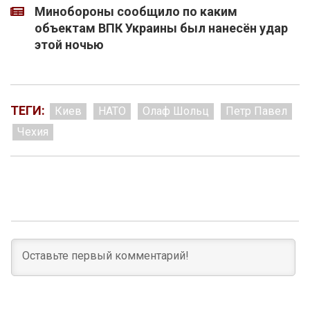
Минобороны сообщило по каким
объектам ВПК Украины был нанесён удар
этой ночью
ТЕГИ:
Киев
НАТО
Олаф Шольц
Петр Павел
Чехия