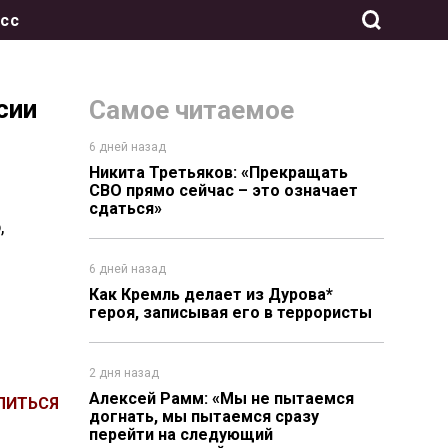
сс
сии
Самое читаемое
6 дней назад
Никита Третьяков: «Прекращать
СВО прямо сейчас – это означает
сдаться»
,
6 дней назад
Как Кремль делает из Дурова*
героя, записывая его в террористы
2 дня назад
Алексей Рамм: «Мы не пытаемся
ЛИТЬСЯ
догнать, мы пытаемся сразу
перейти на следующий