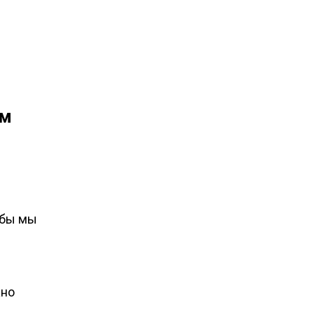
ом
тобы мы
жно