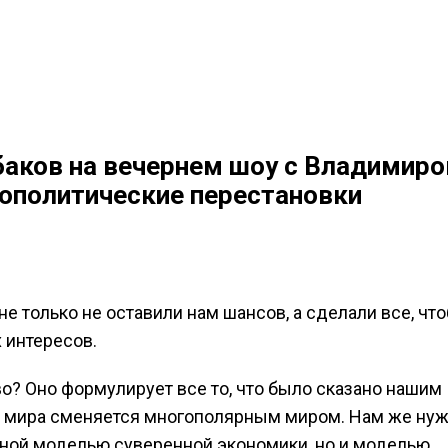
баков на вечернем шоу с Владимир
ополитические перестановки
] не только не оставили нам шансов, а сделали все, ч
 интересов.
о? Оно формулирует все то, что было сказано нашим
я мира сменяется многополярным миром. Нам же ну
енной моделью суверенной экономики, но и моделью