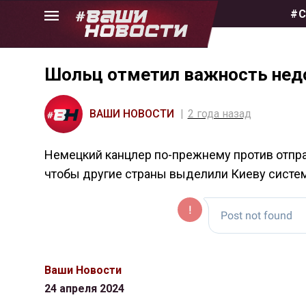
Skip
#С
to
the
content
Шольц отметил важность нед
ВАШИ НОВОСТИ
2 года назад
Немецкий канцлер по-прежнему против отправк
чтобы другие страны выделили Киеву системы
Ваши Новости
24 апреля 2024