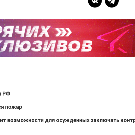
ы РФ
ся пожар
рит возможности для осужденных заключать контр