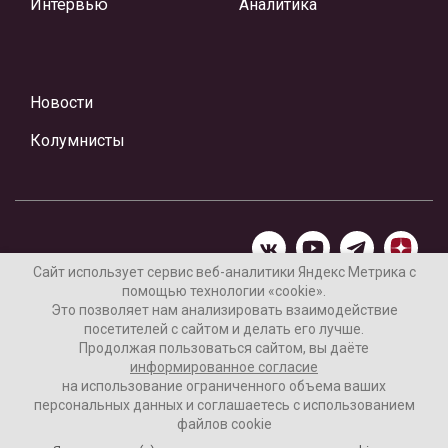
Интервью
Аналитика
Новости
Колумнисты
Сайт использует сервис веб-аналитики Яндекс Метрика с
помощью технологии «cookie».
Материалы предоставлены редакцией Интернет-газеты
Это позволяет нам анализировать взаимодействие
«Ваши новости»
посетителей с сайтом и делать его лучше.
Продолжая пользоваться сайтом, вы даёте
Нашли ошибку? Выделите ее и нажмите Ctrl+Enter
информированное согласие
на использование ограниченного объема ваших
персональных данных и соглашаетесь с использованием
файлов cookie
16+