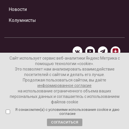
Новости
Колумнисты
Сайт использует сервис веб-аналитики Яндекс Метрика с
помощью технологии «cookie».
Материалы предоставлены редакцией Интернет-газеты
Это позволяет нам анализировать взаимодействие
«Ваши новости»
посетителей с сайтом и делать его лучше.
Продолжая пользоваться сайтом, вы даёте
Нашли ошибку? Выделите ее и нажмите Ctrl+Enter
информированное согласие
на использование ограниченного объема ваших
персональных данных и соглашаетесь с использованием
файлов cookie
16+
Согласие пользователя на обработку данных
Я ознакомлен(а) с условиями использования cookie и даю
согласие
Реклама на сайте
СОГЛАСИТЬСЯ