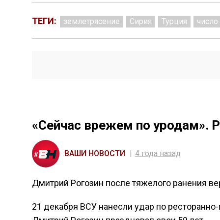
ТЕГИ:
землетрясение
Сирия
Турция
число
«Сейчас врежем по уродам». Р
ВАШИ НОВОСТИ
4 года назад
Дмитрий Рогозин после тяжелого ранения ве
21 декабря ВСУ нанесли удар по ресторанно