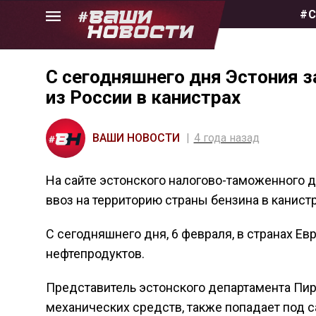
Skip
#С
to
the
content
С сегодняшнего дня Эстония 
из России в канистрах
ВАШИ НОВОСТИ
4 года назад
На сайте эстонского налогово-таможенного 
ввоз на территорию страны бензина в канистр
С сегодняшнего дня, 6 февраля, в странах Е
нефтепродуктов.
Представитель эстонского департамента Пире
механических средств, также попадает под с