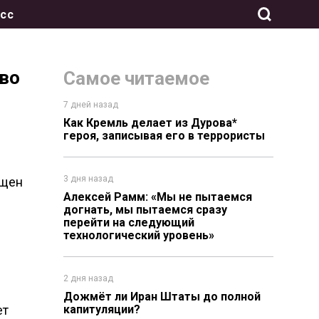
сс
во
Самое читаемое
7 дней назад
Как Кремль делает из Дурова*
героя, записывая его в террористы
3 дня назад
ещен
Алексей Рамм: «Мы не пытаемся
догнать, мы пытаемся сразу
перейти на следующий
технологический уровень»
2 дня назад
Дожмёт ли Иран Штаты до полной
ет
капитуляции?