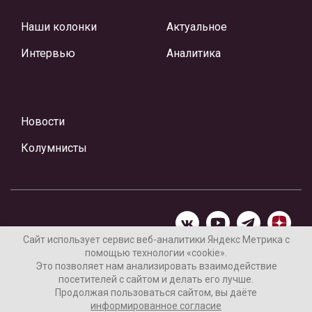
Наши колонки
Актуальное
Интервью
Аналитика
Новости
Колумнисты
Сайт использует сервис веб-аналитики Яндекс Метрика с
помощью технологии «cookie».
Материалы предоставлены редакцией Интернет-газеты
Это позволяет нам анализировать взаимодействие
«Ваши новости»
посетителей с сайтом и делать его лучше.
Продолжая пользоваться сайтом, вы даёте
Нашли ошибку? Выделите ее и нажмите Ctrl+Enter
информированное согласие