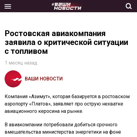
Skip
to
the
content
Ростовская авиакомпания
заявила о критической ситуации
с топливом
1 месяц назад
ВАШИ НОВОСТИ
Компания «Азимут», которая базируется в ростовском
аэропорту «Платов», заявляет про острую нехватке
авиационного керосина на рынке.
В авиакомпании потребовали добиться срочного
вмешательства министерства энергетики на фоне