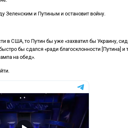
ду Зеленским и Путиным и остановит войну.
сти в США, то Путин бы уже «захватил бы Украину, сид
ыстро бы сдался «ради благосклонности [Путина] и т
рампа на обед».
йти.