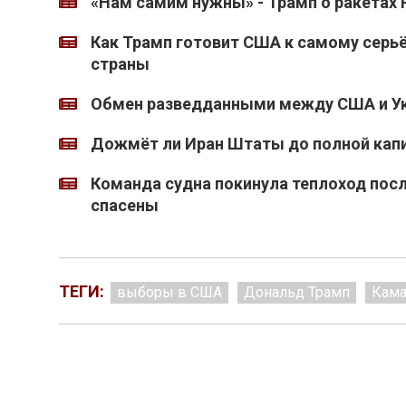
«Нам самим нужны» - Трамп о ракетах P
Как Трамп готовит США к самому серь
страны
Обмен разведданными между США и Ук
Дожмёт ли Иран Штаты до полной кап
Команда судна покинула теплоход после
спасены
ТЕГИ:
выборы в США
Дональд Трамп
Кама