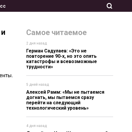
сс
 и
Самое читаемое
2 дня назад
Герман Садулаев: «Это не
повторение 90-х, но это опять
катастрофы и всевозможные
трудности»
енты.
5 дней назад
Алексей Рамм: «Мы не пытаемся
догнать, мы пытаемся сразу
перейти на следующий
технологический уровень»
4 дня назад