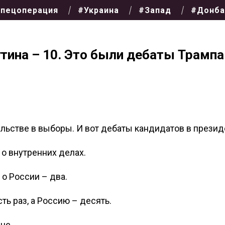
пецоперация
#Украина
#Запад
#Донба
утина – 10. Это были дебаты Трампа
ьстве в выборы. И вот дебаты кандидатов в презид
о внутренних делах.
 о России – два.
ь раз, а Россию – десять.
не.