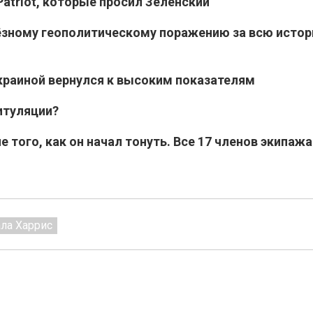
atriot, которые просил Зеленский
ёзному геополитическому поражению за всю исто
раиной вернулся к высоким показателям
итуляции?
 того, как он начал тонуть. Все 17 членов экипажа
ла Харрис