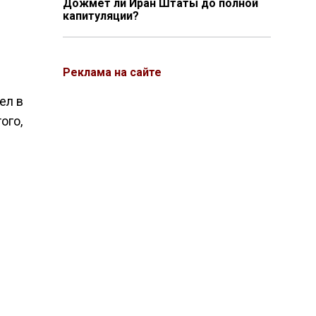
Дожмёт ли Иран Штаты до полной
капитуляции?
Реклама на сайте
ел в
ого,