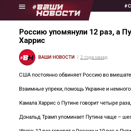
Skip
#С
to
the
content
Россию упомянули 12 раз, а П
Харрис
ВАШИ НОВОСТИ
2 года назад
США постоянно обвиняет Россию во вмешател
Взаимные упреки, помощь Украине и немного 
Камала Харрис о Путине говорит четыре раза,
Дональд Трамп упоминает Путина чаще – шест
Итого: 12 раз говорят о России и 10 раз о Пути