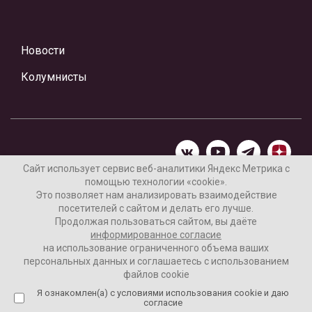
Новости
Колумнисты
Сайт использует сервис веб-аналитики Яндекс Метрика с
помощью технологии «cookie».
Материалы предоставлены редакцией Интернет-газеты
Это позволяет нам анализировать взаимодействие
«Ваши новости»
посетителей с сайтом и делать его лучше.
Продолжая пользоваться сайтом, вы даёте
Нашли ошибку? Выделите ее и нажмите Ctrl+Enter
информированное согласие
на использование ограниченного объема ваших
персональных данных и соглашаетесь с использованием
файлов cookie
16+
Согласие пользователя на обработку данных
Я ознакомлен(а) с условиями использования cookie и даю
согласие