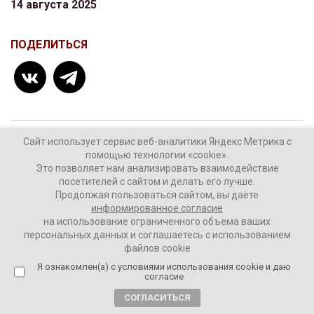
14 августа 2025
ПОДЕЛИТЬСЯ
Сайт использует сервис веб-аналитики Яндекс Метрика с
ТЕГИ:
атака беспилотника
ВСУ
Ростов-на-Дону
помощью технологии «cookie».
Это позволяет нам анализировать взаимодействие
посетителей с сайтом и делать его лучше.
Продолжая пользоваться сайтом, вы даёте
информированное согласие
Комментировать
на использование ограниченного объема ваших
персональных данных и соглашаетесь с использованием
файлов cookie
Я ознакомлен(а) с условиями использования cookie и даю
согласие
За ночь Россию атаковали 44
СОГЛАСИТЬСЯ