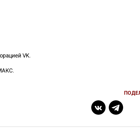
порацией VK.
МАКС.
ПОДЕ