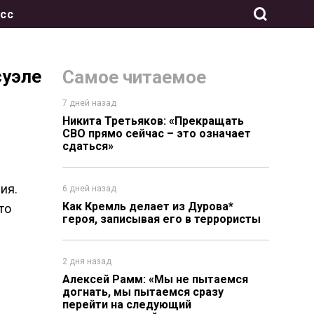
сс
суэле
Самое читаемое
7 дней назад
Никита Третьяков: «Прекращать
СВО прямо сейчас – это означает
сдаться»
ия.
6 дней назад
Как Кремль делает из Дурова*
то
героя, записывая его в террористы
2 дня назад
Алексей Рамм: «Мы не пытаемся
догнать, мы пытаемся сразу
перейти на следующий