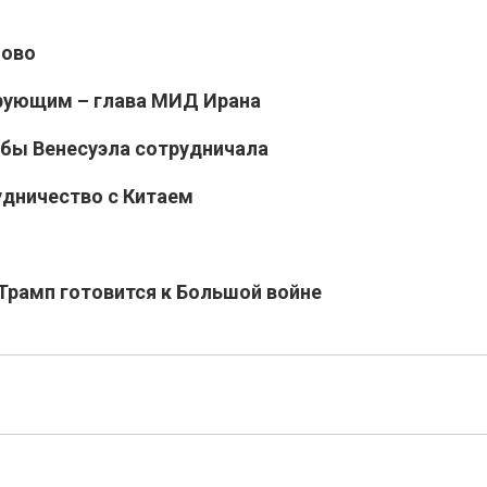
лово
ирующим – глава МИД Ирана
обы Венесуэла сотрудничала
удничество с Китаем
 Трамп готовится к Большой войне