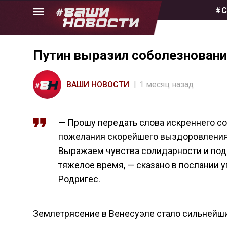
Skip
#С
to
the
content
Путин выразил соболезнования
ВАШИ НОВОСТИ
1 месяц назад
— Прошу передать слова искреннего со
пожелания скорейшего выздоровления 
Выражаем чувства солидарности и под
тяжелое время, — сказано в послании
Родригес.
Землетрясение в Венесуэле стало сильнейшим