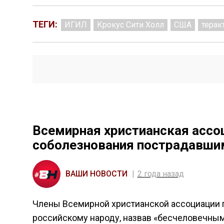
ТЕГИ:
ИГИЛ
Крокус Сити Холл
США
терак
Всемирная христианская ассо
соболезнования пострадавшим
ВАШИ НОВОСТИ
2 года назад
Члены Всемирной христианской ассоциации 
российскому народу, назвав «бесчеловечным