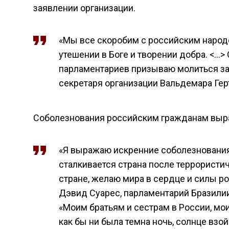
заявлении организации.
«Мы все скоробим с российским народо
утешении в Боге и творении добра. <…
парламентариев призываю молиться за 
секретаря организации Вальдемара Герт
Соболезнования российским гражданам выра
«Я выражаю искренние соболезнования 
сталкивается страна после террористи
стране, желаю мира в сердце и силы род
Дэвид Суарес, парламентарий Бразилии
«Моим братьям и сестрам в России, мои
как бы ни была темна ночь, солнце взо