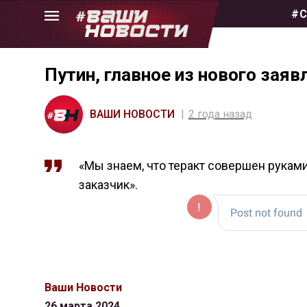
Skip
#С
to
the
content
Путин, главное из нового заяв
ВАШИ НОВОСТИ
2 года назад
«Мы знаем, что теракт совершен рукам
заказчик».
Ваши Новости
26 марта 2024