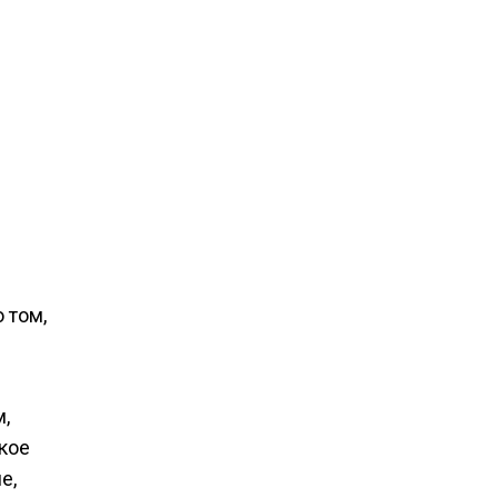
 том,
,
кое
е,