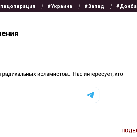
пецоперация
#Украина
#Запад
#Донба
ления
и радикальных исламистов… Нас интересует, кто
ПОДЕ