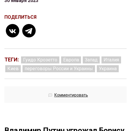
30 января 2023
ПОДЕЛИТЬСЯ
ТЕГИ:
Гуидо Крозетто
Европа
Запад
Италия
Киев
переговоры России и Украины
Украина
Комментировать
Владимир Путин угрожал Борису