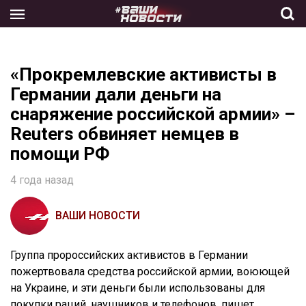
Skip
to
the
content
«Прокремлевские активисты в
Германии дали деньги на
снаряжение российской армии» –
Reuters обвиняет немцев в
помощи РФ
4 года назад
ВАШИ НОВОСТИ
Группа пророссийских активистов в Германии
пожертвовала средства российской армии, воюющей
на Украине, и эти деньги были использованы для
покупки раций, наушников и телефонов, пишет