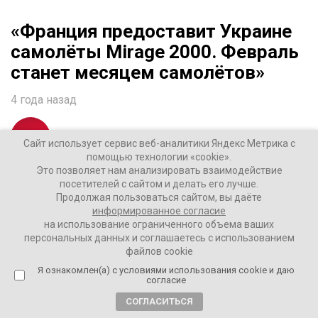
«Франция предоставит Украине
самолёты Mirage 2000. Февраль
станет месяцем самолётов»
4 года назад
ВАШИ НОВОСТИ
Сайт использует сервис веб-аналитики Яндекс Метрика с
помощью технологии «cookie».
Это позволяет нам анализировать взаимодействие
Об этом в интервью французскому телеканалу БФМ
посетителей с сайтом и делать его лучше.
говорит военный аналитик и постоянный эксперт
Продолжая пользоваться сайтом, вы даёте
информированное согласие
Патрик Соус.
на использование ограниченного объема ваших
персональных данных и соглашаетесь с использованием
По его словам, в ближайшее время начнутся
файлов cookie
переговоры о том, чтобы поставлять больше
Я ознакомлен(а) с условиями использования cookie и даю
самолетов, но точных цифр пока никто не скажет.
согласие
СОГЛАСИТЬСЯ
«Месяц февраль — будет месяцем самолетов. Это