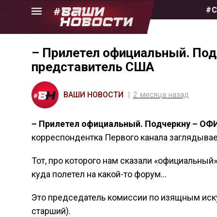
Skip
#С
to
the
content
– Прилетел официальный. П
представитель США
ВАШИ НОВОСТИ
2 месяца назад
– Прилетел официальный. Подчеркну – О
корреспондентка Первого канала заглядывает 
Тот, про которого нам сказали «официальный»
куда полетел на какой-то форум…
Это председатель комиссии по изящным иску
старший).