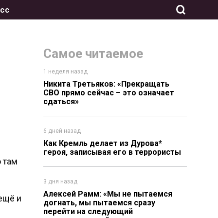
сс
Самое читаемое
1 неделя назад
Никита Третьяков: «Прекращать
СВО прямо сейчас – это означает
сдаться»
6 дней назад
Как Кремль делает из Дурова*
героя, записывая его в террористы
о там
3 дня назад
Алексей Рамм: «Мы не пытаемся
ещё и
догнать, мы пытаемся сразу
перейти на следующий