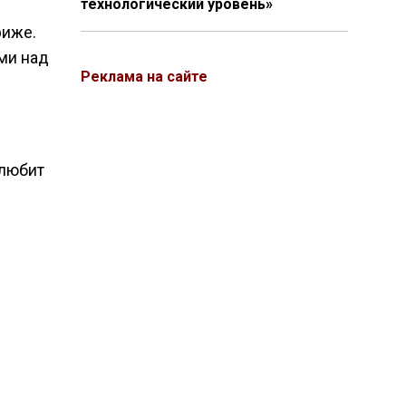
технологический уровень»
риже.
ами над
Реклама на сайте
 любит