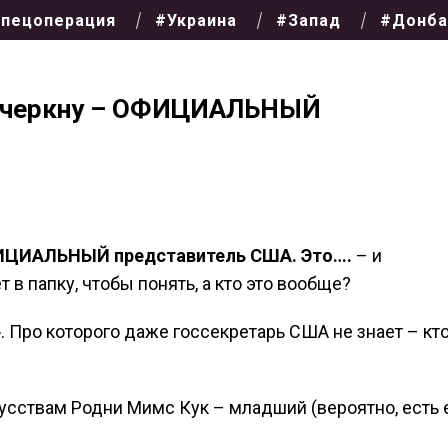
пецоперация
#Украина
#Запад
#Донба
одчеркну – ОФИЦИАЛЬНЫЙ
ФИЦИАЛЬНЫЙ представитель США. Это….
– и
в папку, чтобы понять, а кто это вообще?
. Про которого даже госсекретарь США не знает – кт
сствам Родни Мимс Кук – младший (вероятно, есть 