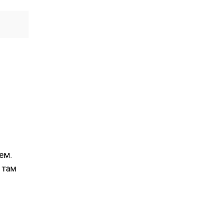
ем.
 там