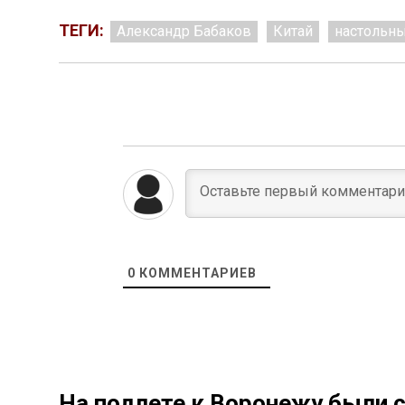
ТЕГИ:
Александр Бабаков
Китай
настольны
0
КОММЕНТАРИЕВ
На подлете к Воронежу были 