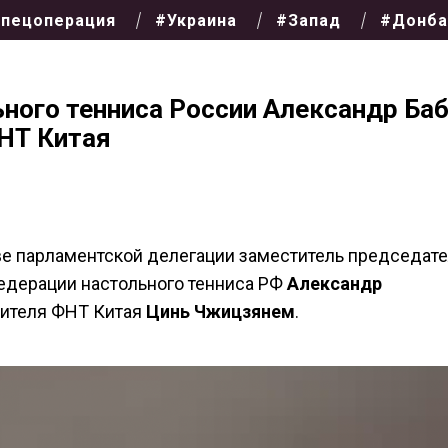
пецоперация
#Украина
#Запад
#Донба
ного тенниса России Александр Ба
НТ Китая
аве парламентской делегации заместитель председат
едерации настольного тенниса РФ
Александр
дителя ФНТ Китая
Цинь
Чжицзянем
.