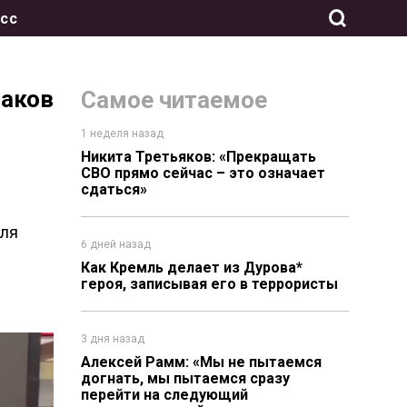
сс
баков
Самое читаемое
1 неделя назад
Никита Третьяков: «Прекращать
СВО прямо сейчас – это означает
сдаться»
еля
6 дней назад
Как Кремль делает из Дурова*
героя, записывая его в террористы
3 дня назад
Алексей Рамм: «Мы не пытаемся
догнать, мы пытаемся сразу
перейти на следующий