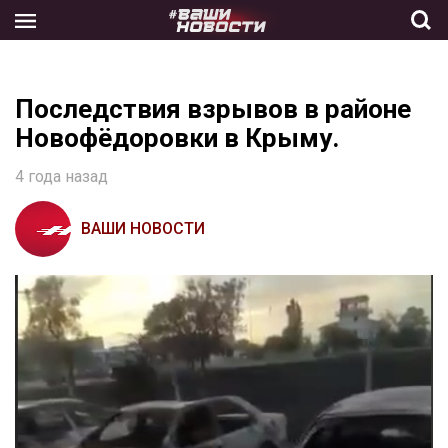
Skip
to
the
content
Последствия взрывов в районе
Новофёдоровки в Крыму.
4 года назад
ВАШИ НОВОСТИ