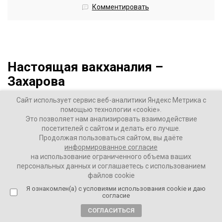
Комментировать
Настоящая вакханалия –
Захарова
1 год назад
Сайт использует сервис веб-аналитики Яндекс Метрика с
помощью технологии «cookie».
Это позволяет нам анализировать взаимодействие
ВАШИ НОВОСТИ
посетителей с сайтом и делать его лучше.
Продолжая пользоваться сайтом, вы даёте
информированное согласие
Настоящая вакханалия – Захарова о награждении
на использование ограниченного объема ваших
персональных данных и соглашаетесь с использованием
итальянской журналистки, проникшей в Курскую
файлов cookie
область
Я ознакомлен(а) с условиями использования cookie и даю
согласие
В Италии наградили журналистку Стефанию
СОГЛАСИТЬСЯ
Баттистини премией «За свободу прессы 2025» после