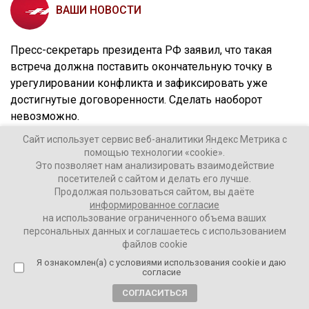
ВАШИ НОВОСТИ
Пресс-секретарь президента РФ заявил, что такая
встреча должна поставить окончательную точку в
урегулировании конфликта и зафиксировать уже
достигнутые договоренности. Сделать наоборот
невозможно.
Сайт использует сервис веб-аналитики Яндекс Метрика с
помощью технологии «cookie».
Это позволяет нам анализировать взаимодействие
«Подходы меморандумов Москвы и Киева
посетителей с сайтом и делать его лучше.
диаметрально противоположны, вряд ли их
Продолжая пользоваться сайтом, вы даёте
можно сблизить в одночасье, для этого
информированное согласие
на использование ограниченного объема ваших
потребуется очень сложная дипломатическая
персональных данных и соглашаетесь с использованием
работа», – сказал Песков.
файлов cookie
Я ознакомлен(а) с условиями использования cookie и даю
согласие
СОГЛАСИТЬСЯ