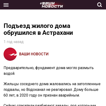
Skip
to
the
content
Подъезд жилого дома
обрушился в Астрахани
1 год назад
ВАШИ НОВОСТИ
Предварительно, фундамент дома могло размыть
водой.
Жильцы соседнего дома жаловались на затопленные
подвалы, но Водоканал не реагировал. Дому больше
60 лет, в 2020 году он признан аварийным.
Сейчас спасатели разбирают завалы, под которыми