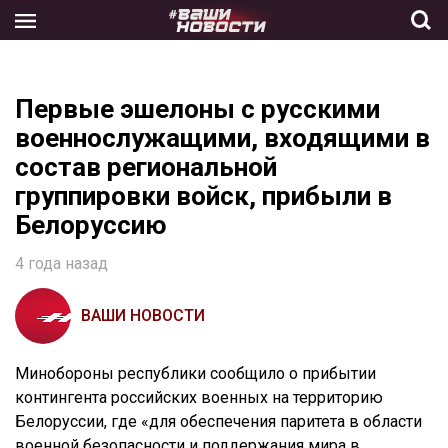
Skip
to
the
content
Первые эшелоны с русскими
военнослужащими, входящими в
состав региональной
группировки войск, прибыли в
Белоруссию
4 года назад
ВАШИ НОВОСТИ
Минобороны республики сообщило о прибытии
контингента российских военных на территорию
Белоруссии, где «для обеспечения паритета в области
военной безопасности и поддержания мира в