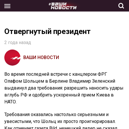
Skip
to
the
content
Отвергнутый президент
2 года назад
ВАШИ НОВОСТИ
Во время последней встречи с канцлером ФРГ
Олафом Шольцем в Берлине Владимир Зеленский
выдвинул два требования: разрешить наносить удары
вглубь РФ и одобрить ускоренный прием Киева в
НАТО.
Требования оказались настолько серьезными и
увесистыми, что Шольц их просто проигнорировал.
Как отмечает газета Bild, немецкий лидер не сказал