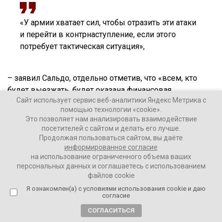
«У армии хватает сил, чтобы отразить эти атаки
и перейти в контрнаступление, если этого
потребует тактическая ситуация»,
– заявил Сальдо, отдельно отметив, что «всем, кто
будет выезжать, будет оказана финансовая
Сайт использует сервис веб-аналитики Яндекс Метрика с
поддержка. Работники бюджетных организаций будут
помощью технологии «cookie».
продолжать получать заработную плату».
Это позволяет нам анализировать взаимодействие
посетителей с сайтом и делать его лучше.
Продолжая пользоваться сайтом, вы даёте
Ваши Новости
информированное согласие
на использование ограниченного объема ваших
19 октября 2022
персональных данных и соглашаетесь с использованием
файлов cookie
ПОДЕЛИТЬСЯ
Я ознакомлен(а) с условиями использования cookie и даю
согласие
СОГЛАСИТЬСЯ