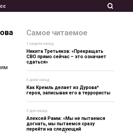
сс
лова
Самое читаемое
1 неделя назад
Никита Третьяков: «Прекращать
СВО прямо сейчас – это означает
сдаться»
иям
6 дней назад
Как Кремль делает из Дурова*
героя, записывая его в террористы
3 дня назад
Алексей Рамм: «Мы не пытаемся
догнать, мы пытаемся сразу
перейти на следующий