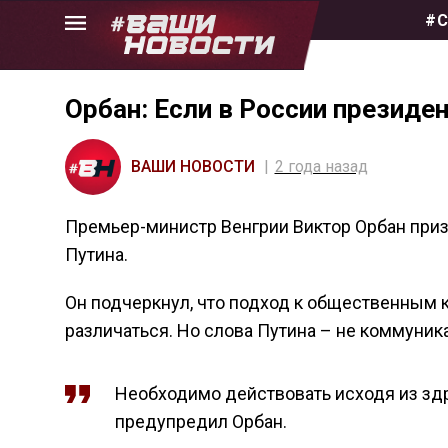
Skip
#С
to
the
content
Орбан: Если в России президен
ВАШИ НОВОСТИ
2 года назад
Премьер-министр Венгрии Виктор Орбан приз
Путина.
Он подчеркнул, что подход к общественным
различаться. Но слова Путина – не коммуник
Необходимо действовать исходя из здр
предупредил Орбан.