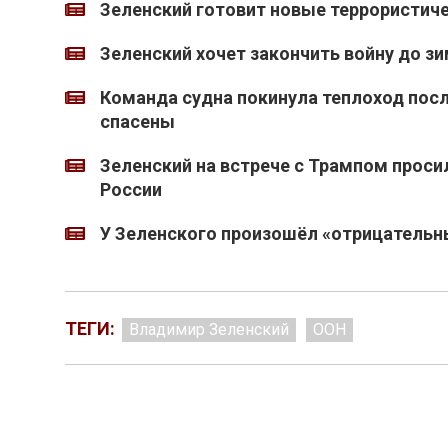
Зеленский готовит новые террористиче
Зеленский хочет закончить войну до з
Команда судна покинула теплоход после
спасены
Зеленский на встрече с Трампом просил
России
У Зеленского произошёл «отрицательн
ТЕГИ:
Владимир Зеленский
ООН