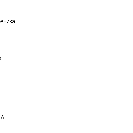
вника.
е
 А