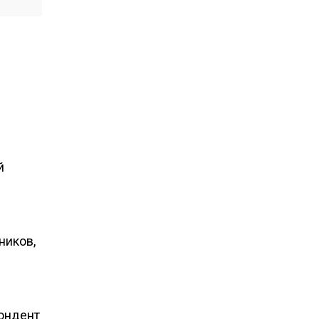
й
ников,
пондент