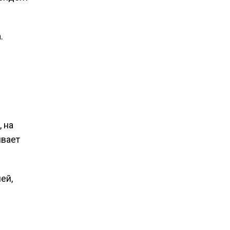
.
 на
ивает
ей,