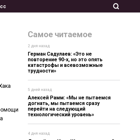
сс
Самое читаемое
2 дня назад
Герман Садулаев: «Это не
повторение 90-х, но это опять
катастрофы и всевозможные
трудности»
Хака
5 дней назад
Алексей Рамм: «Мы не пытаемся
догнать, мы пытаемся сразу
перейти на следующий
 помощи
технологический уровень»
а
4 дня назад