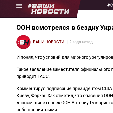
Skip
#С
to
the
content
ООН всмотрелся в бездну Укр
ВАШИ НОВОСТИ
2 года назад
И понял, что условий для мирного урегулиро
Такое заявление заместителя официального 
приводит ТАСС.
Комментируя подписание президентом США Д
Киеву, Фархан Хак отметил, что опасения ООН
данном этапе генсек ООН Антониу Гутерриш 
неблагоприятными.