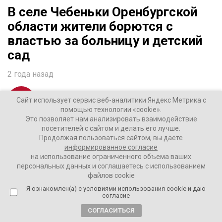
В селе Чебеньки Оренбургской
области жители борются с
властью за больницу и детский
сад
2 года назад
ВАШИ НОВОСТИ
Сайт использует сервис веб-аналитики Яндекс Метрика с
помощью технологии «cookie».
Это позволяет нам анализировать взаимодействие
Люди уже обратились со своей проблемой к Ксении
посетителей с сайтом и делать его лучше.
Продолжая пользоваться сайтом, вы даёте
Собчак и собираются дойти до Путина.
информированное согласие
на использование ограниченного объема ваших
В селе много лет действовала больница с
персональных данных и соглашаетесь с использованием
полноценным стационаром. Несколько лет назад
файлов cookie
половину здания занял детский сад – его перевели из
Я ознакомлен(а) с условиями использования cookie и даю
согласие
другого помещения, признанного аварийным.
СОГЛАСИТЬСЯ
Правда, потом в нем разместилась администрация.