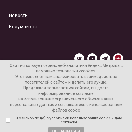
Новости
Колумнисты
Сайт использует сервис веб-аналитики Яндекс Метрика с
помощью технологии «cookie».
Материалы предоставлены редакцией Интернет-газеты
Это позволяет нам анализировать взаимодействие
«Ваши новости»
посетителей с сайтом и делать его лучше.
Продолжая пользоваться сайтом, вы даёте
Нашли ошибку? Выделите ее и нажмите Ctrl+Enter
информированное согласие
на использование ограниченного объема ваших
персональных данных и соглашаетесь с использованием
файлов cookie
16+
Согласие пользователя на обработку данных
Я ознакомлен(а) с условиями использования cookie и даю
согласие
Реклама на сайте
СОГЛАСИТЬСЯ