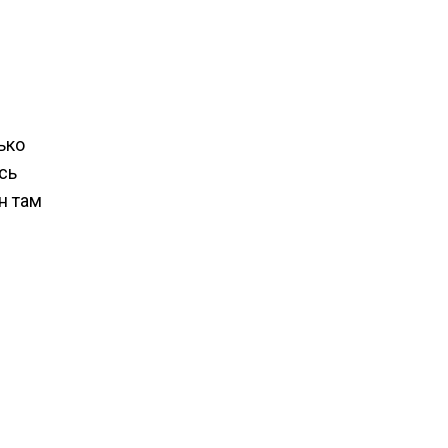
ько
сь
н там