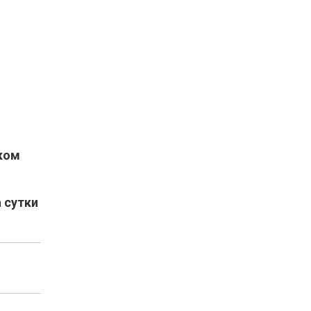
ком
 сутки