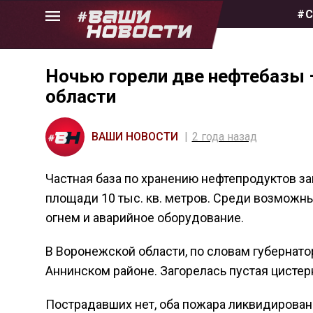
Skip
#С
to
the
content
Ночью горели две нефтебазы 
области
ВАШИ НОВОСТИ
2 года назад
Частная база по хранению нефтепродуктов з
площади 10 тыс. кв. метров. Среди возмож
огнем и аварийное оборудование.
В Воронежской области, по словам губернатор
Аннинском районе. Загорелась пустая цистерн
Пострадавших нет, оба пожара ликвидирова