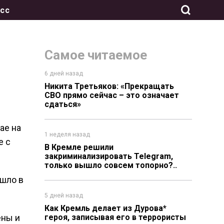
сс
Самое читаемое
6 дней назад
Никита Третьяков: «Прекращать
СВО прямо сейчас – это означает
сдаться»
ае на
1 неделя назад
е с
В Кремле решили
закриминализировать Telegram,
только вышло совсем топорно?..
ошло в
5 дней назад
Как Кремль делает из Дурова*
ены и
героя, записывая его в террористы