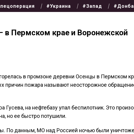
пецоперация
#Украина
#Запад
#Донба
– в Пермском крае и Воронежской
агорелась в промзоне деревни Осенцы в Пермском кр
ных причин пожара называют неосторожное обращени
а Гусева, на нефтебазу упал беспилотник. Это произ
а, но ее быстро потушили.
ны. По данным, МО над Россией ночью были уничтож