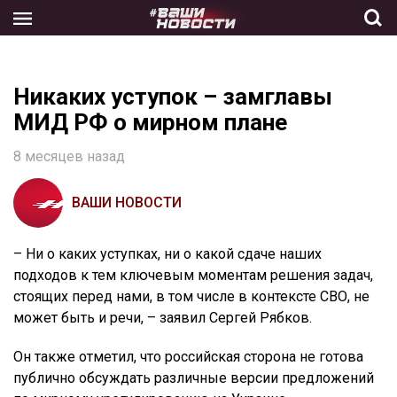
Skip
to
the
content
Никаких уступок – замглавы
МИД РФ о мирном плане
8 месяцев назад
ВАШИ НОВОСТИ
– Ни о каких уступках, ни о какой сдаче наших
подходов к тем ключевым моментам решения задач,
стоящих перед нами, в том числе в контексте СВО, не
может быть и речи, – заявил Сергей Рябков.
Он также отметил, что российская сторона не готова
публично обсуждать различные версии предложений