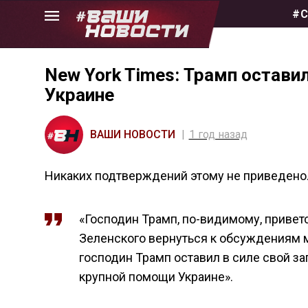
Skip
#С
to
the
content
New York Times: Трамп оставил
Украине
ВАШИ НОВОСТИ
1 год назад
Никаких подтверждений этому не приведено. 
«Господин Трамп, по-видимому, приве
Зеленского вернуться к обсуждениям 
господин Трамп оставил в силе свой за
крупной помощи Украине».