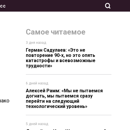
сс
Самое читаемое
3 дня назад
Герман Садулаев: «Это не
повторение 90-х, но это опять
катастрофы и всевозможные
трудности»
6 дней назад
Алексей Рамм: «Мы не пытаемся
догнать, мы пытаемся сразу
нако
перейти на следующий
технологический уровень»
5 дней назад