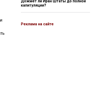
Дожмёт ли Иран Штаты до полной
капитуляции?
ли
Реклама на сайте
ать