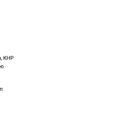
, КНР
ию
п