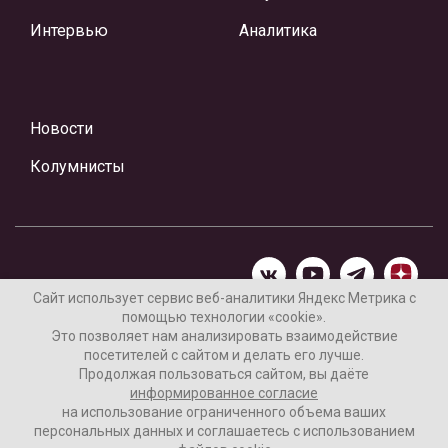
Интервью
Аналитика
Новости
Колумнисты
Сайт использует сервис веб-аналитики Яндекс Метрика с
помощью технологии «cookie».
Материалы предоставлены редакцией Интернет-газеты
Это позволяет нам анализировать взаимодействие
«Ваши новости»
посетителей с сайтом и делать его лучше.
Продолжая пользоваться сайтом, вы даёте
Нашли ошибку? Выделите ее и нажмите Ctrl+Enter
информированное согласие
на использование ограниченного объема ваших
персональных данных и соглашаетесь с использованием