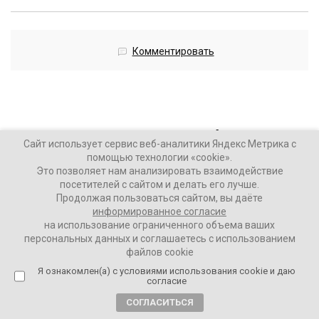
Комментировать
Четыре человека погибли в
Сайт использует сервис веб-аналитики Яндекс Метрика с
результате атаки БПЛА в
помощью технологии «cookie».
Это позволяет нам анализировать взаимодействие
Самарской области
посетителей с сайтом и делать его лучше.
Продолжая пользоваться сайтом, вы даёте
11 месяцев назад
информированное согласие
на использование ограниченного объема ваших
персональных данных и соглашаетесь с использованием
ВАШИ НОВОСТИ
файлов cookie
Я ознакомлен(а) с условиями использования cookie и даю
согласие
«С чувством глубокой скорби сообщаю, что в
результате ночной атаки вражеских БПЛА погибли
СОГЛАСИТЬСЯ
четыре человека», — написал глава региона в