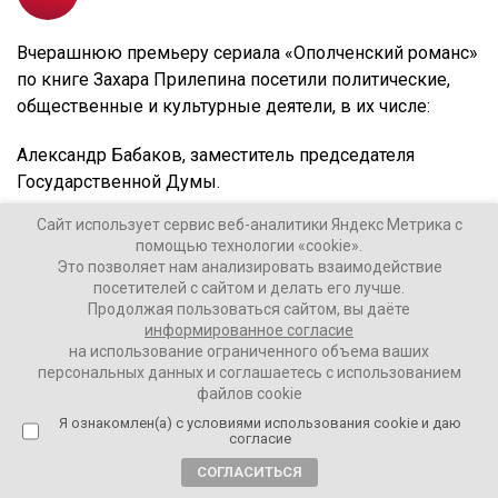
Вчерашнюю премьеру сериала «Ополченский романс»
по книге Захара Прилепина посетили политические,
общественные и культурные деятели, в их числе:
Александр Бабаков, заместитель председателя
Государственной Думы.
Сайт использует сервис веб-аналитики Яндекс Метрика с
Губернатор Нижегородский области Глеб Никитин.
помощью технологии «cookie».
Это позволяет нам анализировать взаимодействие
Губернатор Забайкальского края Александр Осипов.
посетителей с сайтом и делать его лучше.
Продолжая пользоваться сайтом, вы даёте
Сергей Новиков, начальник управления президента
информированное согласие
на использование ограниченного объема ваших
РФ по общественным проектам.
персональных данных и соглашаетесь с использованием
файлов cookie
Генеральный продюсер НТВ Тимур Вайнштейн.
Я ознакомлен(а) с условиями использования cookie и даю
согласие
Александра Кошарницкая, главный редактор НТВ.
СОГЛАСИТЬСЯ