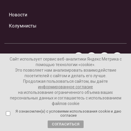
Новости
Колумнисты
Сайт использует сервис веб-аналитики Яндекс Метрика с
помощью технологии «cookie».
Это позволяет нам анализировать взаимодействие
Материалы предоставлены редакцией Интернет-газеты
посетителей с сайтом и делать его лучше.
«Ваши новости»
Продолжая пользоваться сайтом, вы даёте
информированное согласие
Нашли ошибку? Выделите ее и нажмите Ctrl+Enter
на использование ограниченного объема ваших
персональных данных и соглашаетесь с использованием
файлов cookie
Я ознакомлен(а) с условиями использования cookie и даю
16+
Согласие пользователя на обработку данных
согласие
Реклама на сайте
СОГЛАСИТЬСЯ