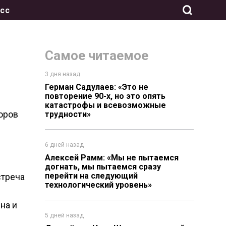
сс
Самое читаемое
3 дня назад
Герман Садулаев: «Это не
повторение 90-х, но это опять
катастрофы и всевозможные
оров
трудности»
6 дней назад
Алексей Рамм: «Мы не пытаемся
догнать, мы пытаемся сразу
перейти на следующий
стреча
технологический уровень»
на и
5 дней назад