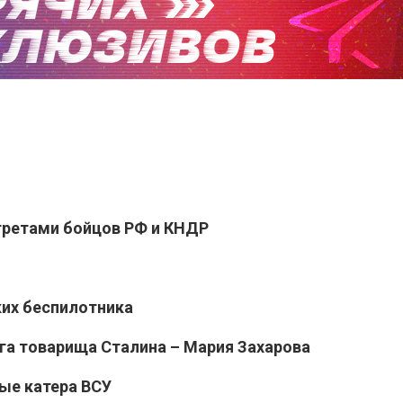
третами бойцов РФ и КНДР
ких беспилотника
уга товарища Сталина – Мария Захарова
ые катера ВСУ