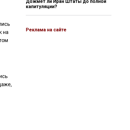
Дожмёт ли Иран Штаты до полной
капитуляции?
лись
Реклама на сайте
к на
нтом
ись
даже,