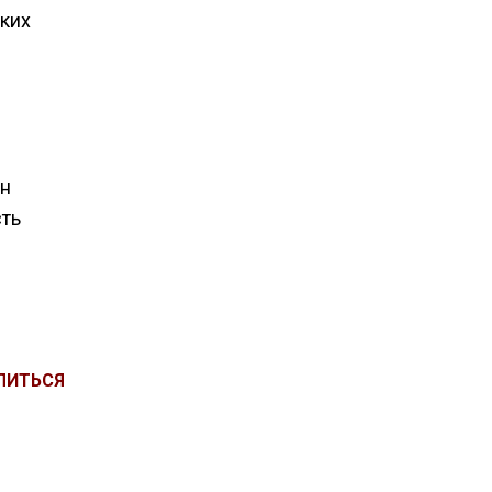
ких
он
сть
ЛИТЬСЯ