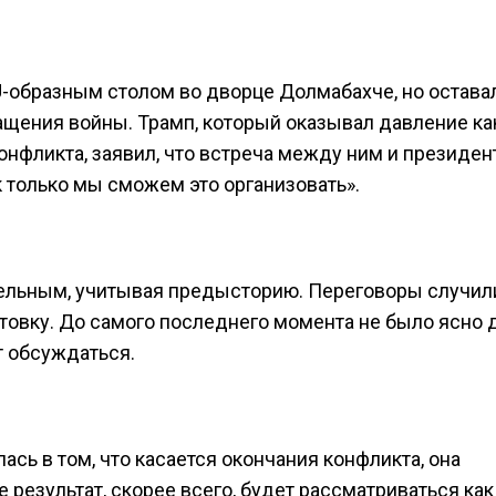
U-образным столом во дворце Долмабахче, но остава
ращения войны. Трамп, который оказывал давление ка
конфликта, заявил, что встреча между ним и президе
 только мы сможем это организовать».
тельным, учитывая предысторию. Переговоры случил
отовку. До самого последнего момента не было ясно 
т обсуждаться.
ась в том, что касается окончания конфликта, она
результат, скорее всего, будет рассматриваться как