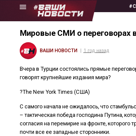
Skip
#С
to
the
content
Мировые СМИ о переговорах 
ВАШИ НОВОСТИ
1 год назад
Вчера в Турции состоялись прямые переговор
говорят крупнейшие издания мира?
?The New York Times (США)
С самого начала не ожидалось, что стамбул
– тактическая победа господина Путина, кот
согласия на перемирие на фронте, которого т
почти все ее западные сторонники.