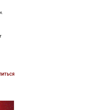
и.
т
ЛИТЬСЯ