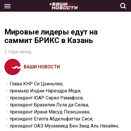
Skip
to
the
content
Мировые лидеры едут на
саммит БРИКС в Казань
2 года назад
ВАШИ НОВОСТИ
Глава КНР Си Цзиньпин;
премьер Индии Нарендра Моди;
президент ЮАР Сирил Рамафоса;
президент Бразилии Лула да Силва;
президент Ирана Масуд Пезешкиан;
президент Египта Абдельфаттах Сиси;
президент ОАЭ Мухаммед Бен Заид Аль Нахайян;