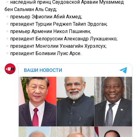
наследный принц Саудовской Аравии Мухаммед
бен Сальман Аль Сауд;
премьер Эфиопии Абий Ахмед;
президент Турции Реджеп Тайип Эрдоган;
премьер Армении Никол Пашинян;
президент Белоруссии Александр Лукашенко;
президент Монголии Ухнаагийн Хурэлсух;
президент Боливии Луис Арсе.