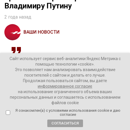
Владимиру Путину
2 года назад
ВАШИ НОВОСТИ
Сайт использует сервис веб-аналитики Яндекс Метрика с
«Мы не ищем никакого конфликта с Россией, у
помощью технологии «cookie».
нас ни в малейшей степени нет таких
Это позволяет нам анализировать взаимодействие
намерений», – заявил премьер Британии Кир
посетителей с сайтом и делать его лучше.
Стармер.
Продолжая пользоваться сайтом, вы даёте
информированное согласие
на использование ограниченного объема ваших
персональных данных и соглашаетесь с использованием
Он говорит, что Украина имеет право на самооборону.
файлов cookie
Я ознакомлен(а) с условиями использования cookie и даю
Поэтому руками ВСУ западным оружием можно бить
согласие
и вглубь России, получается по словам Стармера.
СОГЛАСИТЬСЯ