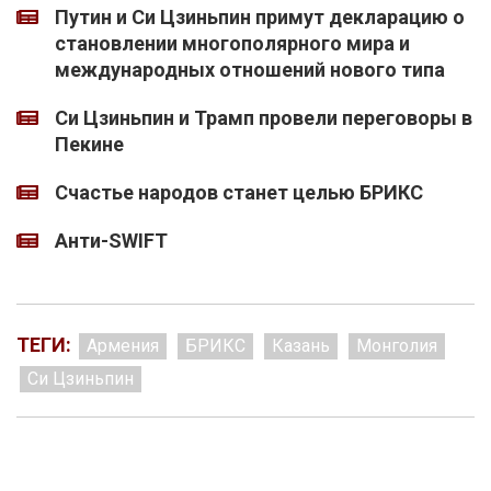
Путин и Си Цзиньпин примут декларацию о
становлении многополярного мира и
международных отношений нового типа
Си Цзиньпин и Трамп провели переговоры в
Пекине
Счастье народов станет целью БРИКС
Анти-SWIFT
ТЕГИ:
Армения
БРИКС
Казань
Монголия
Си Цзиньпин