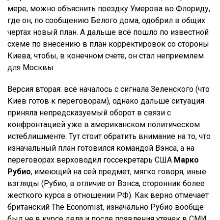
мере, можно объяснить поездку Умерова во Флориду,
где он, по сообщению Белого дома, одобрил в общих
чертах новый план. А дальше всё пошло по известной
схеме по внесению в план корректировок со стороны
Киева, чтобы, в конечном счёте, он стал неприемлем
для Москвы.
Версия вторая: всё началось с сигнала Зеленского (что
Киев готов к переговорам), однако дальше ситуация
приняла непредсказуемый оборот в связи с
конфронтацией уже в американском политическом
истеблишменте. Тут стоит обратить внимание на то, что
изначальный план готовился командой Вэнса, а на
переговорах верховодил госсекретарь США
Марко
Рубио
, имеющий на сей предмет, мягко говоря, иные
взгляды (Рубио, в отличие от Вэнса, сторонник более
жесткого курса в отношении РФ). Как верно отмечает
британский The Economist, изначально Рубио вообще
был не в курсе дела и после появления утечек в СМИ