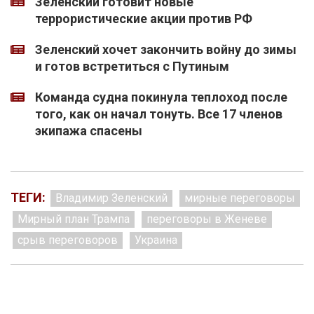
Зеленский готовит новые
террористические акции против РФ
Зеленский хочет закончить войну до зимы
и готов встретиться с Путиным
Команда судна покинула теплоход после
того, как он начал тонуть. Все 17 членов
экипажа спасены
ТЕГИ:
Владимир Зеленский
мирные переговоры
Мирный план Трампа
переговоры в Женеве
срыв переговоров
Украина