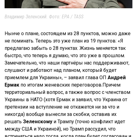
Владимир Зеленский. Фото: EPA / TASS
Нынче о плане, состоящем из 28 пунктов, можно даже
не поминать. Теперь это уже план из 19 пунктов: «Я
предлагаю забыть о 28 пунктах. Жизнь меняется так
быстро, что теперь я думаю, что это уже в прошлом.
Замечательно, что наши партнёры нас поддерживают,
слушают и работают над планом, который будет
приемлем для Украины», – заявил глава ОП
Андрей
Ермак
по итогам женевских переговоров.Причем
территориальный вопрос, а также вопрос с членством
Украины в НАТО (хотя Ермак и заявил, что Украина от
претензии на вступление не откажется ни за что и
никогда) вообще вынесли за скобки, оставив их
решать
Зеленскому
и Трампу (точно конфликт идет
между США и Украиной), но Трамп рассудил, что
встречаться надо тогда, когда план будет согласован и