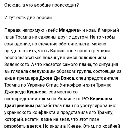
Отсюда: а что вообще происходит?
И тут есть две версии.
Первая: напрямую «кейс
Миндича
» и новый мирный
план Трампа не связаны друг с другом. Не то чтобы
совпадение, но стечение обстоятельств: можно
предположить, что в Вашингтоне просто решили
воспользоваться покачнувшимся положением
Зеленского. А что касается самого плана, то ситуация
выглядела следующим образом: группа, состоящая из
вице-премьера
Джея Ди Вэнса
, спецпредставителя
Трампа по Украине Стива Уиткоффа и зятя Трампа
Джареда Кушнера
, совместно со
спецпредставителем по Украине от РФ
Кириллом
Дмитриевым
разработала план по урегулированию
украинского конфликта и представила его Трампу,
который, кстати, даже не знал, что этот план
разрабатывается. Но знали в Киеве. Этим, по крайней