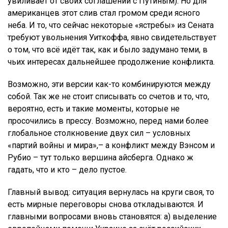
увиливает от своих соглашений с Путиным). Но для
американцев этот слив стал громом среди ясного
неба. И то, что сейчас некоторые «ястребы» из Сената
требуют увольнения Уиткоффа, явно свидетельствует
о том, что всё идёт так, как и было задумано теми, в
чьих интересах дальнейшее продолжение конфликта.
Возможно, эти версии как-то комбинируются между
собой. Так же не стоит списывать со счетов и то, что,
вероятно, есть и такие моменты, которые не
просочились в прессу. Возможно, перед нами более
глобальное столкновение двух сил – условных
«партий войны и мира»,– а конфликт между Вэнсом и
Рубио – тут только вершина айсберга. Однако ж
гадать, что и кто – дело пустое.
Главный вывод: ситуация вернулась на круги своя, то
есть мирные переговоры снова откладываются. И
главными вопросами вновь становятся: а) выделение