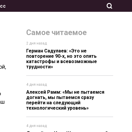
сс
Самое читаемое
2 дня назад
Герман Садулаев: «Это не
повторение 90-х, но это опять
катастрофы и всевозможные
ой,
трудности»
4 дня назад
Алексей Рамм: «Мы не пытаемся
о
догнать, мы пытаемся сразу
аш
перейти на следующий
технологический уровень»
4 дня назад