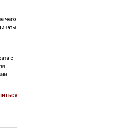
е чего
рдинаты
ата с
ля
ии.
ЛИТЬСЯ