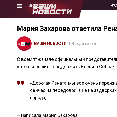
Skip
#С
to
the
content
Мария Захарова ответила Рен
ВАШИ НОВОСТИ
4 года назад
С всем тг-канале официальный представител
которая решила поддержать Ксению Собчак.
«Дорогая Рената, мы все очень пережив
сейчас на передовой, а не на задворка
народ»,
– написала Мария Захарова.