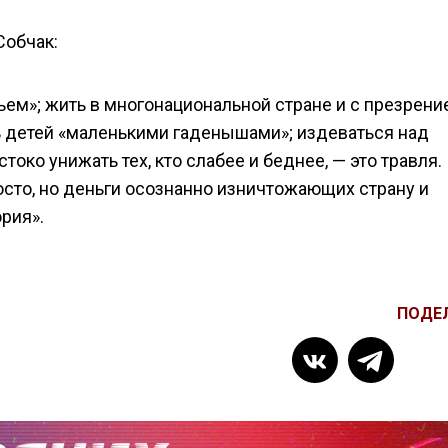
Собчак:
ем»; жить в многонациональной стране и с презрени
ть детей «маленькими гаденышами»; издеваться над
ко унижать тех, кто слабее и беднее, — это травля.
просто, но деньги осознанно изничтожающих страну и
рия».
ПОДЕ