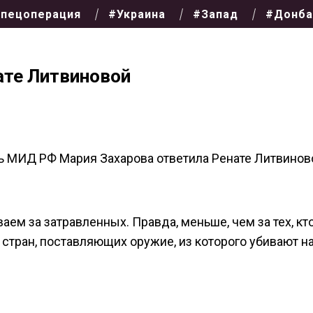
пецоперация
#Украина
#Запад
#Донба
ате Литвиновой
ь МИД РФ Мария Захарова ответила Ренате Литвинов
аем за затравленных. Правда, меньше, чем за тех, кт
х стран, поставляющих оружие, из которого убивают н