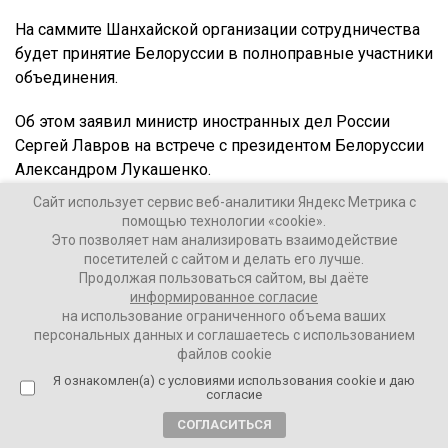
На саммите Шанхайской организации сотрудничества
будет принятие Белоруссии в полноправные участники
объединения.
Об этом заявил министр иностранных дел России
Сергей Лавров на встрече с президентом Белоруссии
Александром Лукашенко.
Сайт использует сервис веб-аналитики Яндекс Метрика с
помощью технологии «cookie».
Это позволяет нам анализировать взаимодействие
«По Шанхайской организации сотрудничества
посетителей с сайтом и делать его лучше.
все решено, все договоренности уже
Продолжая пользоваться сайтом, вы даёте
закреплены»,
информированное согласие
на использование ограниченного объема ваших
персональных данных и соглашаетесь с использованием
файлов cookie
– сказал глава МИД РФ.
Я ознакомлен(а) с условиями использования cookie и даю
согласие
Саммит состоится 3-4 июля в Астане. Его посетит
СОГЛАСИТЬСЯ
Владимир Путин.