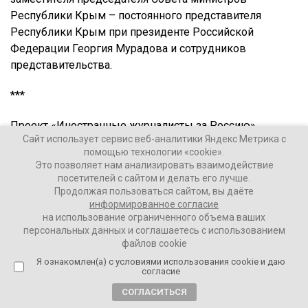
Республики Крым – постоянного представителя
Республики Крым при президенте Российской
Федерации Георгия Мурадова и сотрудников
представительства.
***
Проект «Иностранные журналисты за Россию»
Сайт использует сервис веб-аналитики Яндекс Метрика с
реализуется благодаря писателю и военнослужащему
помощью технологии «cookie».
Захару Прилепину, заместителю председателя
Это позволяет нам анализировать взаимодействие
Государственной Думы Александру Бабакову,
посетителей с сайтом и делать его лучше.
депутату Государственной Думы Александру
Продолжая пользоваться сайтом, вы даёте
информированное согласие
Воробьёву.
на использование ограниченного объема ваших
персональных данных и соглашаетесь с использованием
Также благодарим за помощь в реализации нашего
файлов cookie
проекта Департамент информации и печати МИД РФ и
Я ознакомлен(а) с условиями использования cookie и даю
Россотрудничество.
согласие
СОГЛАСИТЬСЯ