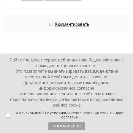
Комментировать
Захар Прилепин стал
Сайт использует сервис веб-аналитики Яндекс Метрика с
помощью технологии «cookie».
номинантом на главную
Это позволяет нам анализировать взаимодействие
просветительскую награду
посетителей с сайтом и делать его лучше.
Продолжая пользоваться сайтом, вы даёте
России
информированное согласие
на использование ограниченного объема ваших
2 года назад
персональных данных и соглашаетесь с использованием
файлов cookie
ВАШИ НОВОСТИ
Я ознакомлен(а) с условиями использования cookie и даю
согласие
СОГЛАСИТЬСЯ
В шорт-лист «Знание. Премия – 2024» в номинации «За