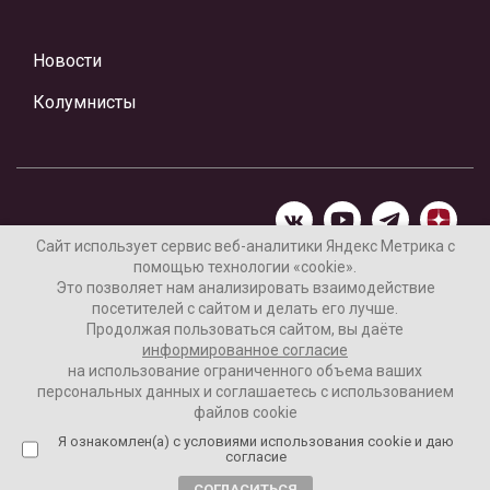
Новости
Колумнисты
Сайт использует сервис веб-аналитики Яндекс Метрика с
помощью технологии «cookie».
Материалы предоставлены редакцией Интернет-газеты
Это позволяет нам анализировать взаимодействие
«Ваши новости»
посетителей с сайтом и делать его лучше.
Продолжая пользоваться сайтом, вы даёте
Нашли ошибку? Выделите ее и нажмите Ctrl+Enter
информированное согласие
на использование ограниченного объема ваших
персональных данных и соглашаетесь с использованием
файлов cookie
16+
Согласие пользователя на обработку данных
Я ознакомлен(а) с условиями использования cookie и даю
согласие
Реклама на сайте
СОГЛАСИТЬСЯ