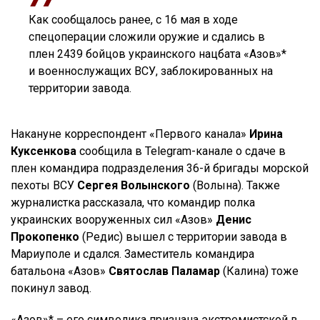
Как сообщалось ранее, с 16 мая в ходе
спецоперации сложили оружие и сдались в
плен 2439 бойцов украинского нацбата «Азов»*
и военнослужащих ВСУ, заблокированных на
территории завода.
Накануне корреспондент «Первого канала»
Ирина
Куксенкова
сообщила в Telegram-канале о сдаче в
плен командира подразделения 36-й бригады морской
пехоты ВСУ
Сергея Волынского
(Волына). Также
журналистка рассказала, что командир полка
украинских вооруженных сил «Азов»
Денис
Прокопенко
(Редис) вышел с территории завода в
Мариуполе и сдался. Заместитель командира
батальона «Азов»
Святослав Паламар
(Калина) тоже
покинул завод.
«Азов»* – его символика признана экстремистской в