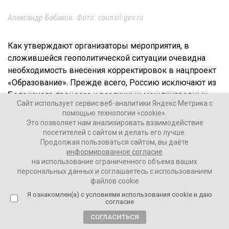
Александр Бабаков. Фото: counsil.gov.ru
Как утверждают организаторы мероприятия, в
сложившейся геополитической ситуации очевидна
необходимость внесения корректировок в нацпроект
«Образование». Прежде всего, Россию исключают из
Болонского процесса и различных международных
Сайт использует сервис веб-аналитики Яндекс Метрика с
рейтингов. Но ведь в нацпроекте до сих пор
помощью технологии «cookie».
поставлена цель – вхождение страны в десятку
Это позволяет нам анализировать взаимодействие
ведущих держав мира по уровню и качеству
посетителей с сайтом и делать его лучше.
Продолжая пользоваться сайтом, вы даёте
образования.
информированное согласие
на использование ограниченного объема ваших
персональных данных и соглашаетесь с использованием
файлов cookie
Чтобы устранить это явное противоречие,
Я ознакомлен(а) с условиями использования cookie и даю
необходима общественная дискуссия, считают в
согласие
СРЗП. Причем с вовлечением родительского
СОГЛАСИТЬСЯ
сообщества.
Сегодняшняя, существующая,