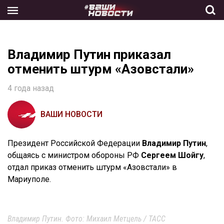
Skip
to
the
content
Владимир Путин приказал
отменить штурм «Азовстали»
4 года назад
ВАШИ НОВОСТИ
Президент Российской Федерации
Владимир Путин
,
общаясь с министром обороны РФ
Сергеем Шойгу
,
отдал приказ отменить штурм «Азовстали» в
Мариуполе.
Владимир Путин. Фото: Михаил Метцель / ТАСС