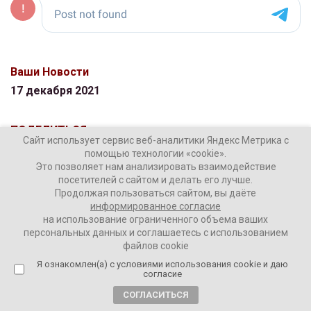
Ваши Новости
17 декабря 2021
ПОДЕЛИТЬСЯ
Сайт использует сервис веб-аналитики Яндекс Метрика с
помощью технологии «cookie».
Это позволяет нам анализировать взаимодействие
посетителей с сайтом и делать его лучше.
Продолжая пользоваться сайтом, вы даёте
информированное согласие
на использование ограниченного объема ваших
ТЕГИ:
Госдума
Единая Россия
КПРФ
персональных данных и соглашаетесь с использованием
файлов cookie
Я ознакомлен(а) с условиями использования cookie и даю
согласие
Комментировать
СОГЛАСИТЬСЯ