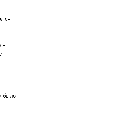
ется,
е –
е
м было