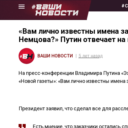
Skip
#С
to
the
content
«Вам лично известны имена з
Немцова?» Путин отвечает на
ВАШИ НОВОСТИ
5 лет назад
На пресс-конференции Владимира Путина «Э
«Новой газеты»: «Вам лично известны имена 
Президент заявил, что сделал все для рассл
Есть мнение, что заказчики остались сп