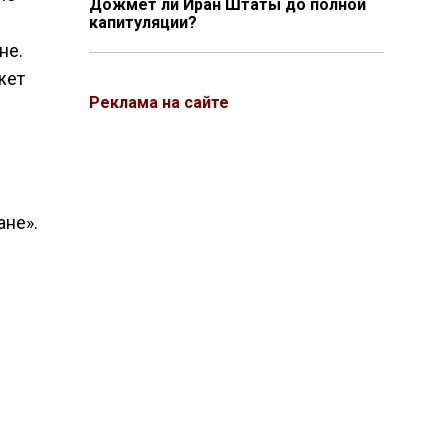
Дожмёт ли Иран Штаты до полной
капитуляции?
не.
жет
Реклама на сайте
ане».