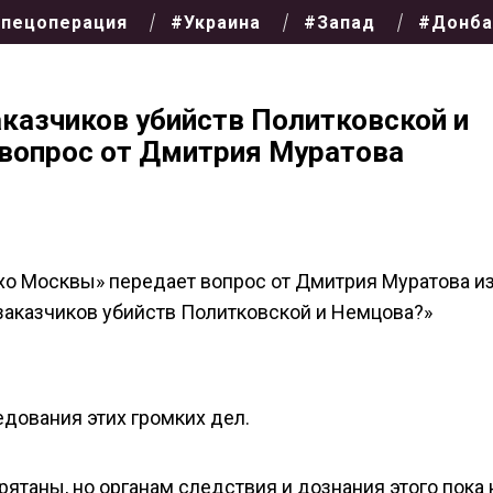
пецоперация
#Украина
#Запад
#Донба
аказчиков убийств Политковской и
 вопрос от Дмитрия Муратова
хо Москвы» передает вопрос от Дмитрия Муратова и
заказчиков убийств Политковской и Немцова?»
едования этих громких дел.
рятаны, но органам следствия и дознания этого пока 