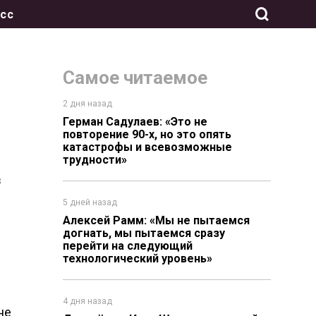
сс
Самое читаемое
2 дня назад
Герман Садулаев: «Это не
повторение 90-х, но это опять
катастрофы и всевозможные
трудности»
з
5 дней назад
Алексей Рамм: «Мы не пытаемся
догнать, мы пытаемся сразу
перейти на следующий
технологический уровень»
4 дня назад
не