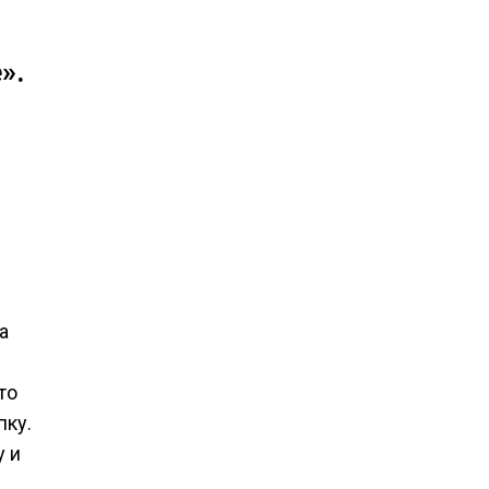
».
а
то
пку.
у и